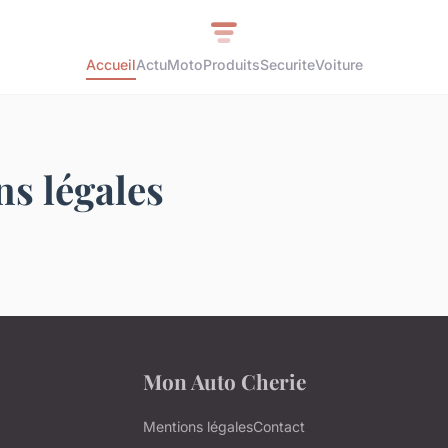
Accueil
Actu
Moto
Produits
Securite
Voiture
s légales
Mon Auto Cherie
Mentions légales
Contact