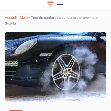
Accueil
›
Moto
›
Test du confort de conduite sur une moto
Suzuki